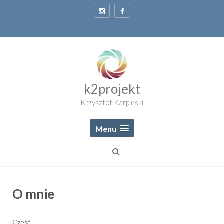
Skip
to
content
k2projekt
Krzysztof Karpiński
Menu
O mnie
Cześć,