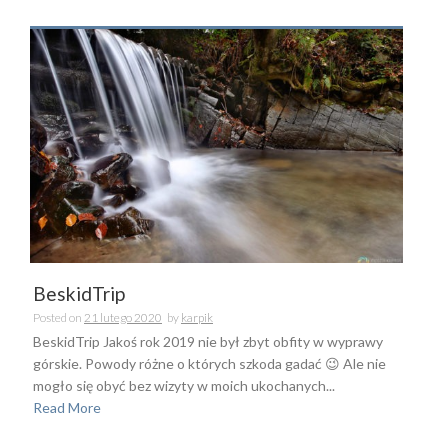
BeskidTrip
Posted on
21 lutego 2020
by
karpik
BeskidTrip Jakoś rok 2019 nie był zbyt obfity w wyprawy
górskie. Powody różne o których szkoda gadać 😉 Ale nie
mogło się obyć bez wizyty w moich ukochanych...
Read More