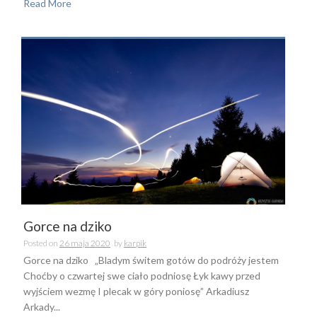
Read More
Gorce na dziko
Posted on
26 maja 2020
by
karpik
Gorce na dziko „Bladym świtem gotów do podróży jestem
Choćby o czwartej swe ciało podniosę Łyk kawy przed
wyjściem wezmę I plecak w góry poniosę” Arkadiusz
Arkady...