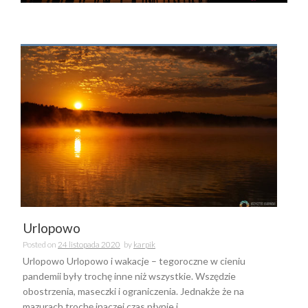
Urlopowo
Posted on
24 listopada 2020
by
karpik
Urlopowo Urlopowo i wakacje – tegoroczne w cieniu
pandemii były trochę inne niż wszystkie. Wszędzie
obostrzenia, maseczki i ograniczenia. Jednakże że na
mazurach trochę inaczej czas płynie i...