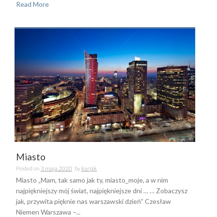
Read More
Miasto
Posted on
3 maja 2020
by
karpik
Miasto „Mam, tak samo jak ty, miasto_moje, a w nim
najpiękniejszy mój świat, najpiękniejsze dni … … Zobaczysz
jak, przywita pięknie nas warszawski dzień” Czesław
Niemen Warszawa –...