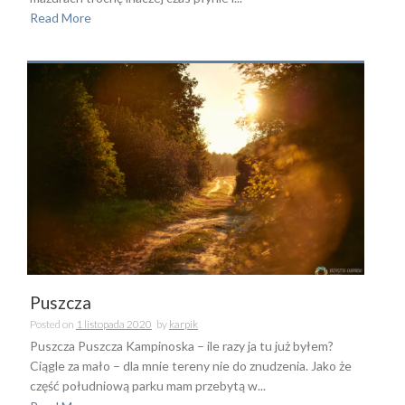
Read More
Puszcza
Posted on
1 listopada 2020
by
karpik
Puszcza Puszcza Kampinoska – ile razy ja tu już byłem?
Ciągle za mało – dla mnie tereny nie do znudzenia. Jako że
część południową parku mam przebytą w...