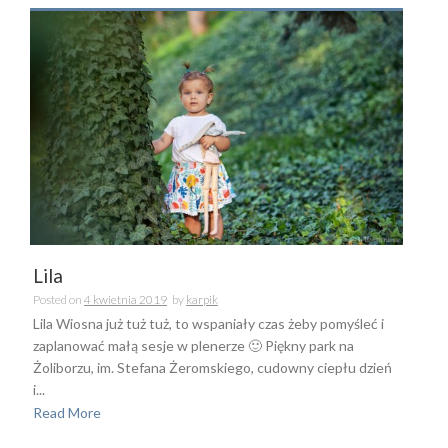
Lila
Posted on
4 kwietnia 2019
by
karpik
Lila Wiosna już tuż tuż, to wspaniały czas żeby pomyśleć i
zaplanować małą sesje w plenerze 🙂 Piękny park na
Żoliborzu, im. Stefana Żeromskiego, cudowny ciepłu dzień
i...
Read More