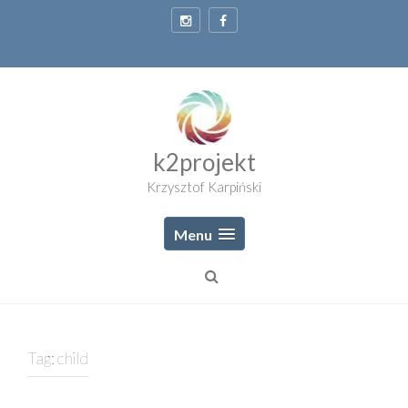
Skip
to
content
k2projekt
Krzysztof Karpiński
Menu
Tag:
child