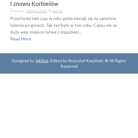
I znowu Korbielów
Posted on
18 lipca 2024
by
karpik
Przychodzi taki czas w roku gdzie kieruję się na samotne
łażenie po górach. Tak też było w tym roku. Czasu nie za
dużo więc miejsce łatwe z dojazdem...
Read More
Designed by
Inkhive
.
Edited by Krzysztof Karpiński. ® All Rights
Reserved