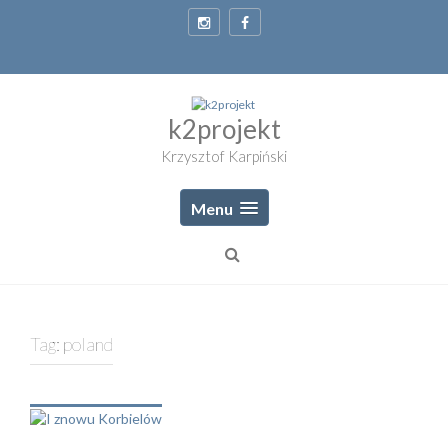
Skip
to
content
k2projekt
Krzysztof Karpiński
Menu
Tag:
poland