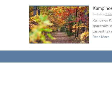
Kampino
Posted on
2 lis
Kampinos Ka
spacerów i 
Las jest tak
Read More