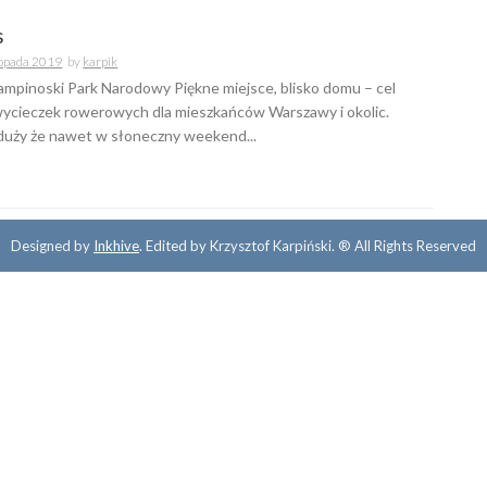
s
topada 2019
by
karpik
mpinoski Park Narodowy Piękne miejsce, blisko domu – cel
wycieczek rowerowych dla mieszkańców Warszawy i okolic.
 duży że nawet w słoneczny weekend...
Designed by
Inkhive
.
Edited by Krzysztof Karpiński. ® All Rights Reserved