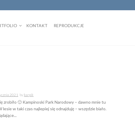
RTFOLIO
KONTAKT
REPRODUKCJE
tycznia 2021
by
karpik
się zrobiło 🙂 Kampinoski Park Narodowy – dawno mnie tu
 lesie w taki czas najlepiej się odnajduję – wszędzie biało.
ądające...