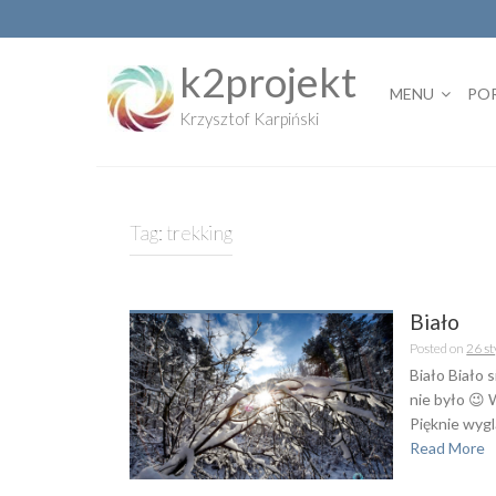
Skip
to
content
k2projekt
MENU
PO
Krzysztof Karpiński
Tag:
trekking
Biało
Posted on
26 s
Biało Biało 
nie było 😉 W
Pięknie wygl
Read More