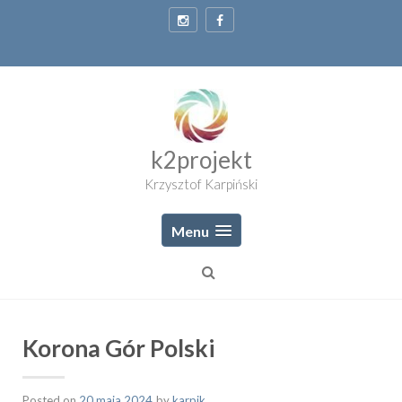
Skip
to
content
k2projekt
Krzysztof Karpiński
Menu
Korona Gór Polski
Posted on
20 maja 2024
by
karpik