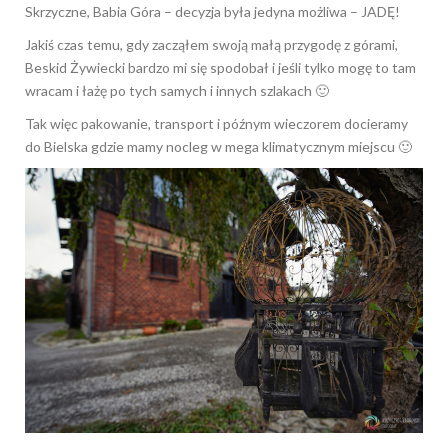
Skrzyczne, Babia Góra – decyzja była jedyna możliwa – JADĘ!
Jakiś czas temu, gdy zacząłem swoją małą przygodę z górami,
Beskid Żywiecki bardzo mi się spodobał i jeśli tylko mogę to tam
wracam i łażę po tych samych i innych szlakach 🙂
Tak więc pakowanie, transport i późnym wieczorem docieramy
do Bielska gdzie mamy nocleg w mega klimatycznym miejscu 🙂