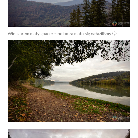
Wieczorem mały spacer – no bo za mało się nałaziliśmy 🙂